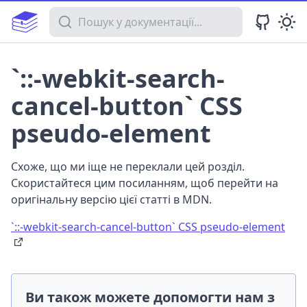
Пошук у документації
`::-webkit-search-
cancel-button` CSS
pseudo-element
Схоже, що ми іще не переклали цей розділ.
Скористайтеся цим посиланням, щоб перейти на
оригінальну версію цієї статті в MDN.
`::-webkit-search-cancel-button` CSS pseudo-element
Ви також можете допомогти нам з