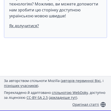
технологіях? Можливо, ви можете допомогти
нам зробити цю сторінку доступною
українською мовою швидше!
Як долучитися?
За авторством спільноти Mozilla (
авторів первинної Вікі
, і
пізніших учасників
).
Перекладено й адаптовано
спільнотою WebDoky
, доступно
за ліцензією
CC-BY-SA 2.5
(
докладніше тут
).
Оригінал статті