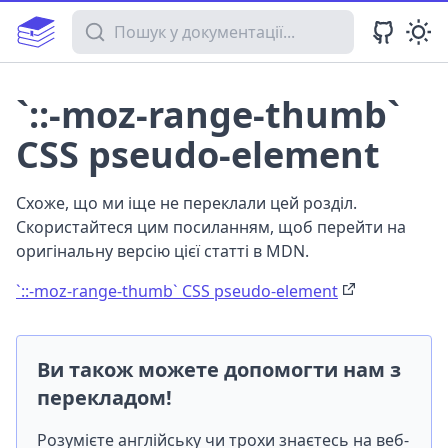
Пошук у документації
`::-moz-range-thumb`
CSS pseudo-element
Схоже, що ми іще не переклали цей розділ.
Скористайтеся цим посиланням, щоб перейти на
оригінальну версію цієї статті в MDN.
`::-moz-range-thumb` CSS pseudo-element
Ви також можете допомогти нам з
перекладом!
Розумієте англійську чи трохи знаєтесь на веб-