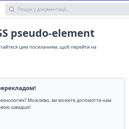
Пошук у документації
CSS pseudo-element
истайтеся цим посиланням, щоб перейти на
перекладом!
-технологіях? Можливо, ви можете допомогти нам
мовою швидше!