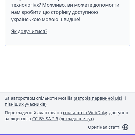
технологіях? Можливо, ви можете допомогти
нам зробити цю сторінку доступною
українською мовою швидше!
Як долучитися?
За авторством спільноти Mozilla (
авторів первинної Вікі
, і
пізніших учасників
).
Перекладено й адаптовано
спільнотою WebDoky
, доступно
за ліцензією
CC-BY-SA 2.5
(
докладніше тут
).
Оригінал статті