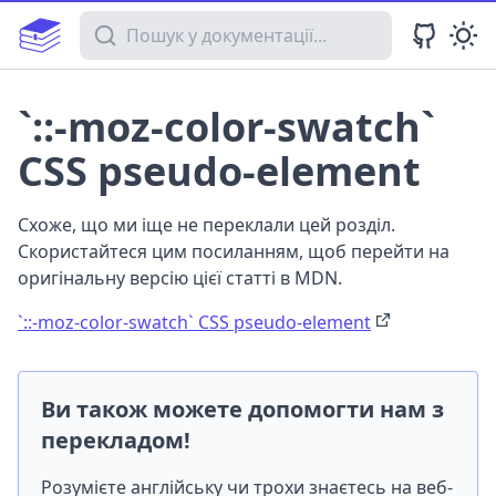
Пошук у документації
`::-moz-color-swatch`
CSS pseudo-element
Схоже, що ми іще не переклали цей розділ.
Скористайтеся цим посиланням, щоб перейти на
оригінальну версію цієї статті в MDN.
`::-moz-color-swatch` CSS pseudo-element
Ви також можете допомогти нам з
перекладом!
Розумієте англійську чи трохи знаєтесь на веб-