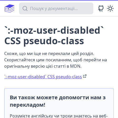
Пошук у документації
`:-moz-user-disabled`
CSS pseudo-class
Схоже, що ми іще не переклали цей розділ.
Скористайтеся цим посиланням, щоб перейти на
оригінальну версію цієї статті в MDN.
`:-moz-user-disabled` CSS pseudo-class
Ви також можете допомогти нам з
перекладом!
Розумієте англійську чи трохи знаєтесь на веб-