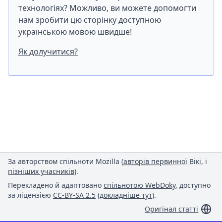
технологіях? Можливо, ви можете допомогти
нам зробити цю сторінку доступною
українською мовою швидше!
Як долучитися?
За авторством спільноти Mozilla (
авторів первинної Вікі
, і
пізніших учасників
).
Перекладено й адаптовано
спільнотою WebDoky
, доступно
за ліцензією
CC-BY-SA 2.5
(
докладніше тут
).
Оригінал статті