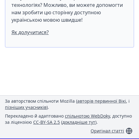
технологіях? Можливо, ви можете допомогти
нам зробити цю сторінку доступною
українською мовою швидше!
Як долучитися?
За авторством спільноти Mozilla (
авторів первинної Вікі
, і
пізніших учасників
).
Перекладено й адаптовано
спільнотою WebDoky
, доступно
за ліцензією
CC-BY-SA 2.5
(
докладніше тут
).
Оригінал статті