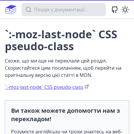
Пошук у документації
`:-moz-last-node` CSS
pseudo-class
Схоже, що ми іще не переклали цей розділ.
Скористайтеся цим посиланням, щоб перейти на
оригінальну версію цієї статті в MDN.
`:-moz-last-node` CSS pseudo-class
Ви також можете допомогти нам з
перекладом!
Розумієте англійську чи трохи знаєтесь на веб-