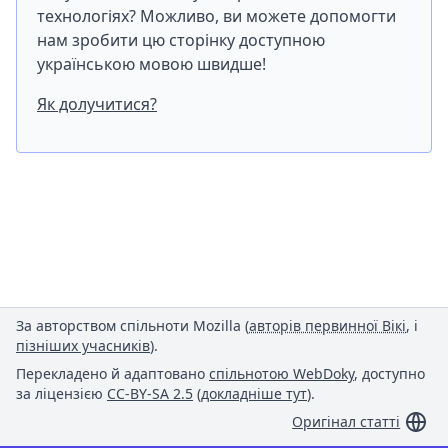
технологіях? Можливо, ви можете допомогти
нам зробити цю сторінку доступною
українською мовою швидше!
Як долучитися?
За авторством спільноти Mozilla (
авторів первинної Вікі
, і
пізніших учасників
).
Перекладено й адаптовано
спільнотою WebDoky
, доступно
за ліцензією
CC-BY-SA 2.5
(
докладніше тут
).
Оригінал статті