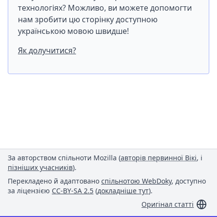
технологіях? Можливо, ви можете допомогти
нам зробити цю сторінку доступною
українською мовою швидше!
Як долучитися?
За авторством спільноти Mozilla (
авторів первинної Вікі
, і
пізніших учасників
).
Перекладено й адаптовано
спільнотою WebDoky
, доступно
за ліцензією
CC-BY-SA 2.5
(
докладніше тут
).
Оригінал статті