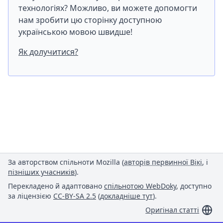
технологіях? Можливо, ви можете допомогти
нам зробити цю сторінку доступною
українською мовою швидше!
Як долучитися?
За авторством спільноти Mozilla (
авторів первинної Вікі
, і
пізніших учасників
).
Перекладено й адаптовано
спільнотою WebDoky
, доступно
за ліцензією
CC-BY-SA 2.5
(
докладніше тут
).
Оригінал статті