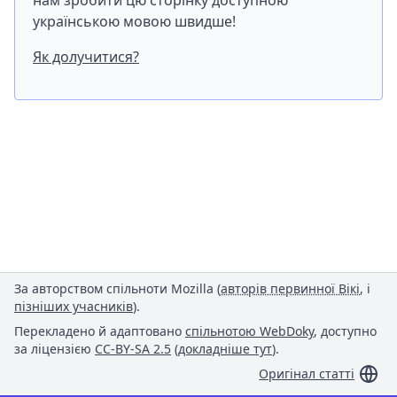
нам зробити цю сторінку доступною
українською мовою швидше!
Як долучитися?
За авторством спільноти Mozilla (
авторів первинної Вікі
, і
пізніших учасників
).
Перекладено й адаптовано
спільнотою WebDoky
, доступно
за ліцензією
CC-BY-SA 2.5
(
докладніше тут
).
Оригінал статті