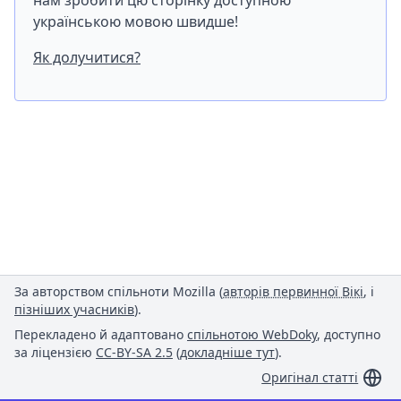
нам зробити цю сторінку доступною
українською мовою швидше!
Як долучитися?
За авторством спільноти Mozilla (
авторів первинної Вікі
, і
пізніших учасників
).
Перекладено й адаптовано
спільнотою WebDoky
, доступно
за ліцензією
CC-BY-SA 2.5
(
докладніше тут
).
Оригінал статті