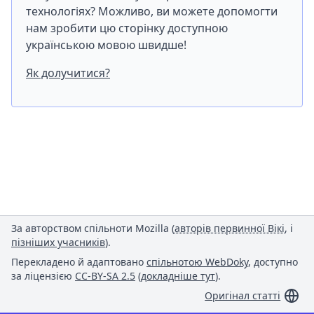
технологіях? Можливо, ви можете допомогти
нам зробити цю сторінку доступною
українською мовою швидше!
Як долучитися?
За авторством спільноти Mozilla (
авторів первинної Вікі
, і
пізніших учасників
).
Перекладено й адаптовано
спільнотою WebDoky
, доступно
за ліцензією
CC-BY-SA 2.5
(
докладніше тут
).
Оригінал статті