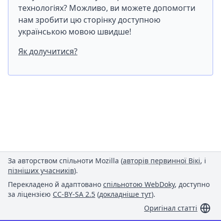
технологіях? Можливо, ви можете допомогти
нам зробити цю сторінку доступною
українською мовою швидше!
Як долучитися?
За авторством спільноти Mozilla (
авторів первинної Вікі
, і
пізніших учасників
).
Перекладено й адаптовано
спільнотою WebDoky
, доступно
за ліцензією
CC-BY-SA 2.5
(
докладніше тут
).
Оригінал статті