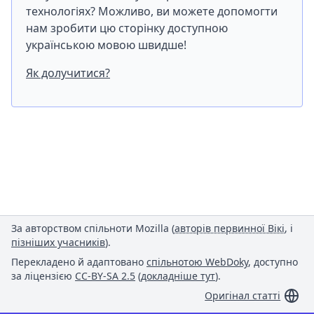
технологіях? Можливо, ви можете допомогти
нам зробити цю сторінку доступною
українською мовою швидше!
Як долучитися?
За авторством спільноти Mozilla (
авторів первинної Вікі
, і
пізніших учасників
).
Перекладено й адаптовано
спільнотою WebDoky
, доступно
за ліцензією
CC-BY-SA 2.5
(
докладніше тут
).
Оригінал статті