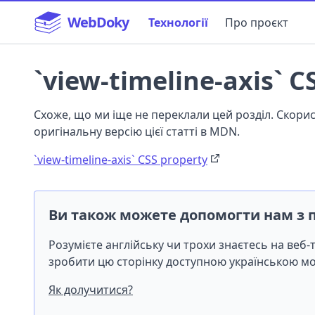
WebDoky
Технології
Про проєкт
`view-timeline-axis` C
Схоже, що ми іще не переклали цей розділ. Скор
оригінальну версію цієї статті в MDN.
`view-timeline-axis` CSS property
Ви також можете допомогти нам з 
Розумієте англійську чи трохи знаєтесь на веб
зробити цю сторінку доступною українською 
Як долучитися?