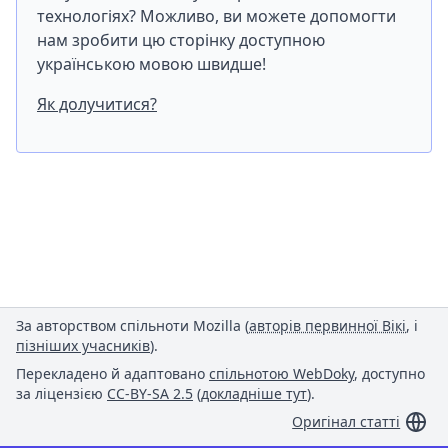
технологіях? Можливо, ви можете допомогти
нам зробити цю сторінку доступною
українською мовою швидше!
Як долучитися?
За авторством спільноти Mozilla (
авторів первинної Вікі
, і
пізніших учасників
).
Перекладено й адаптовано
спільнотою WebDoky
, доступно
за ліцензією
CC-BY-SA 2.5
(
докладніше тут
).
Оригінал статті