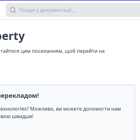
Пошук у документації
perty
истайтеся цим посиланням, щоб перейти на
перекладом!
-технологіях? Можливо, ви можете допомогти нам
мовою швидше!