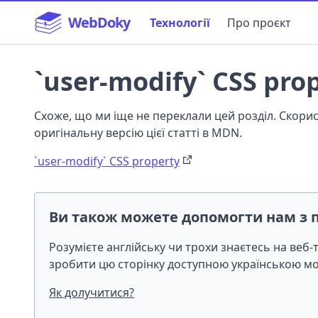
WebDoky
Технології
Про проєкт
`user-modify` CSS pro
Схоже, що ми іще не переклали цей розділ. Скор
оригінальну версію цієї статті в MDN.
`user-modify` CSS property
Ви також можете допомогти нам з 
Розумієте англійську чи трохи знаєтесь на веб
зробити цю сторінку доступною українською 
Як долучитися?