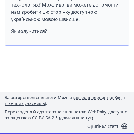
технологіях? Можливо, ви можете допомогти
нам зробити цю сторінку доступною
українською мовою швидше!
Як долучитися?
За авторством спільноти Mozilla (
авторів первинної Вікі
, і
пізніших учасників
).
Перекладено й адаптовано
спільнотою WebDoky
, доступно
за ліцензією
CC-BY-SA 2.5
(
докладніше тут
).
Оригінал статті