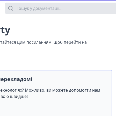
Пошук у документації
rty
истайтеся цим посиланням, щоб перейти на
перекладом!
-технологіях? Можливо, ви можете допомогти нам
мовою швидше!