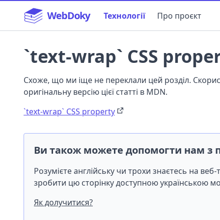
WebDoky
Технології
Про проєкт
`text-wrap` CSS prope
Схоже, що ми іще не переклали цей розділ. Скор
оригінальну версію цієї статті в MDN.
`text-wrap` CSS property
Ви також можете допомогти нам з 
Розумієте англійську чи трохи знаєтесь на веб
зробити цю сторінку доступною українською 
Як долучитися?