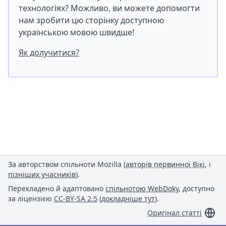
технологіях? Можливо, ви можете допомогти
нам зробити цю сторінку доступною
українською мовою швидше!
Як долучитися?
За авторством спільноти Mozilla (
авторів первинної Вікі
, і
пізніших учасників
).
Перекладено й адаптовано
спільнотою WebDoky
, доступно
за ліцензією
CC-BY-SA 2.5
(
докладніше тут
).
Оригінал статті