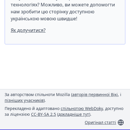
технологіях? Можливо, ви можете допомогти
нам зробити цю сторінку доступною
українською мовою швидше!
Як долучитися?
За авторством спільноти Mozilla (
авторів первинної Вікі
, і
пізніших учасників
).
Перекладено й адаптовано
спільнотою WebDoky
, доступно
за ліцензією
CC-BY-SA 2.5
(
докладніше тут
).
Оригінал статті