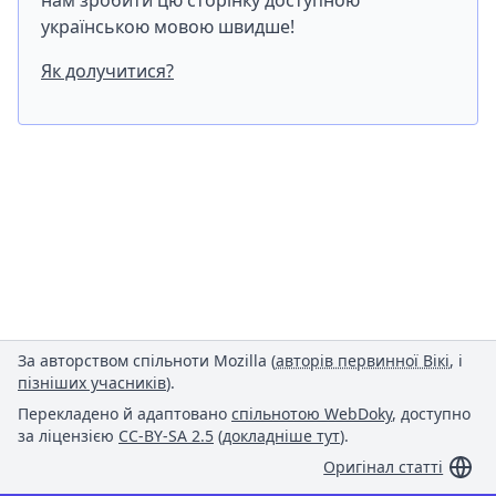
нам зробити цю сторінку доступною
українською мовою швидше!
Як долучитися?
За авторством спільноти Mozilla (
авторів первинної Вікі
, і
пізніших учасників
).
Перекладено й адаптовано
спільнотою WebDoky
, доступно
за ліцензією
CC-BY-SA 2.5
(
докладніше тут
).
Оригінал статті