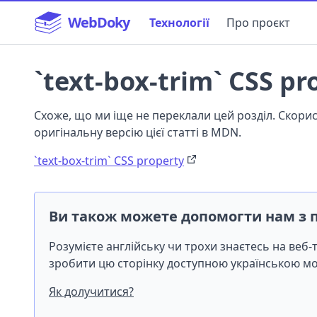
WebDoky
Технології
Про проєкт
`text-box-trim` CSS pr
Схоже, що ми іще не переклали цей розділ. Скор
оригінальну версію цієї статті в MDN.
`text-box-trim` CSS property
Ви також можете допомогти нам з 
Розумієте англійську чи трохи знаєтесь на веб
зробити цю сторінку доступною українською 
Як долучитися?