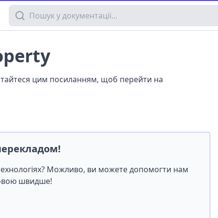
Пошук у документації
operty
истайтеся цим посиланням, щоб перейти на
перекладом!
-технологіях? Можливо, ви можете допомогти нам
мовою швидше!