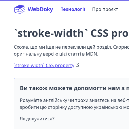
WebDoky
Технології
Про проєкт
`stroke-width` CSS pr
Схоже, що ми іще не переклали цей розділ. Скор
оригінальну версію цієї статті в MDN.
`stroke-width` CSS property
Ви також можете допомогти нам з 
Розумієте англійську чи трохи знаєтесь на веб
зробити цю сторінку доступною українською 
Як долучитися?