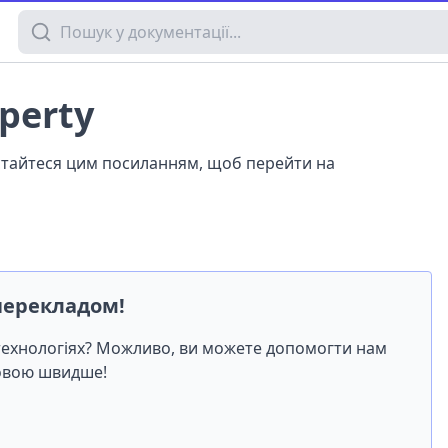
Пошук у документації
operty
истайтеся цим посиланням, щоб перейти на
перекладом!
-технологіях? Можливо, ви можете допомогти нам
мовою швидше!