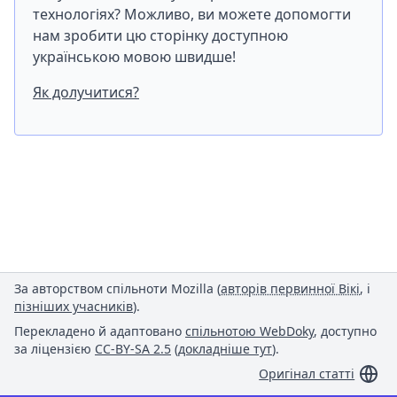
технологіях? Можливо, ви можете допомогти
нам зробити цю сторінку доступною
українською мовою швидше!
Як долучитися?
За авторством спільноти Mozilla (
авторів первинної Вікі
, і
пізніших учасників
).
Перекладено й адаптовано
спільнотою WebDoky
, доступно
за ліцензією
CC-BY-SA 2.5
(
докладніше тут
).
Оригінал статті