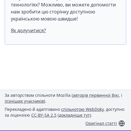
технологіях? Можливо, ви можете допомогти
нам зробити цю сторінку доступною
українською мовою швидше!
Як долучитися?
За авторством спільноти Mozilla (
авторів первинної Вікі
, і
пізніших учасників
).
Перекладено й адаптовано
спільнотою WebDoky
, доступно
за ліцензією
CC-BY-SA 2.5
(
докладніше тут
).
Оригінал статті