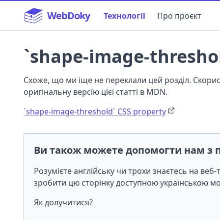
WebDoky
Технології
Про проєкт
`shape-image-threshol
Схоже, що ми іще не переклали цей розділ. Скор
оригінальну версію цієї статті в MDN.
`shape-image-threshold` CSS property
Ви також можете допомогти нам з 
Розумієте англійську чи трохи знаєтесь на веб
зробити цю сторінку доступною українською 
Як долучитися?