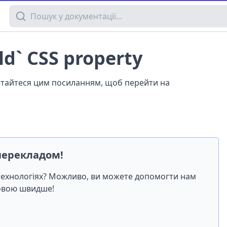
Пошук у документації
d` CSS property
истайтеся цим посиланням, щоб перейти на
перекладом!
-технологіях? Можливо, ви можете допомогти нам
мовою швидше!