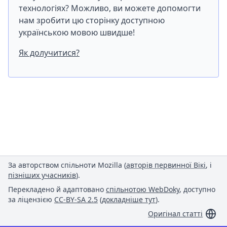
технологіях? Можливо, ви можете допомогти
нам зробити цю сторінку доступною
українською мовою швидше!
Як долучитися?
За авторством спільноти Mozilla (
авторів первинної Вікі
, і
пізніших учасників
).
Перекладено й адаптовано
спільнотою WebDoky
, доступно
за ліцензією
CC-BY-SA 2.5
(
докладніше тут
).
Оригінал статті