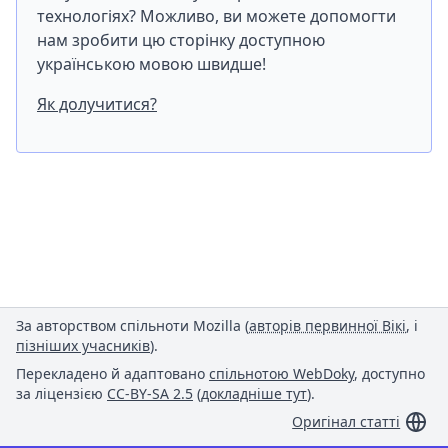
технологіях? Можливо, ви можете допомогти
нам зробити цю сторінку доступною
українською мовою швидше!
Як долучитися?
За авторством спільноти Mozilla (
авторів первинної Вікі
, і
пізніших учасників
).
Перекладено й адаптовано
спільнотою WebDoky
, доступно
за ліцензією
CC-BY-SA 2.5
(
докладніше тут
).
Оригінал статті