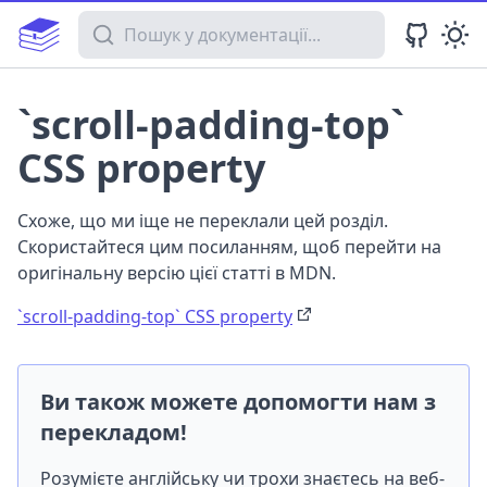
Пошук у документації
`scroll-padding-top`
CSS property
Схоже, що ми іще не переклали цей розділ.
Скористайтеся цим посиланням, щоб перейти на
оригінальну версію цієї статті в MDN.
`scroll-padding-top` CSS property
Ви також можете допомогти нам з
перекладом!
Розумієте англійську чи трохи знаєтесь на веб-