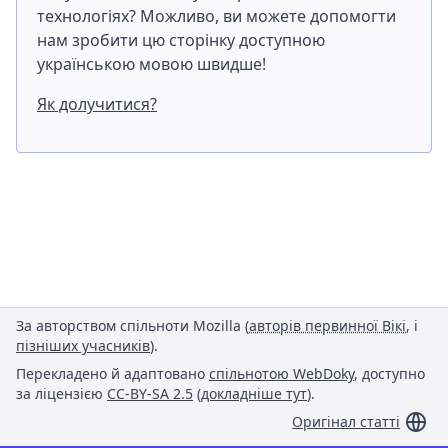
технологіях? Можливо, ви можете допомогти
нам зробити цю сторінку доступною
українською мовою швидше!
Як долучитися?
За авторством спільноти Mozilla (
авторів первинної Вікі
, і
пізніших учасників
).
Перекладено й адаптовано
спільнотою WebDoky
, доступно
за ліцензією
CC-BY-SA 2.5
(
докладніше тут
).
Оригінал статті