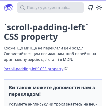
Пошук у документації
`scroll-padding-left`
CSS property
Схоже, що ми іще не переклали цей розділ.
Скористайтеся цим посиланням, щоб перейти на
оригінальну версію цієї статті в MDN.
`scroll-padding-left` CSS property
Ви також можете допомогти нам з
перекладом!
Розумієте англійську чи трохи знаєтесь на веб-