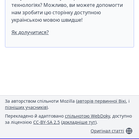
технологіях? Можливо, ви можете допомогти
нам зробити цю сторінку доступною
українською мовою швидше!
Як долучитися?
За авторством спільноти Mozilla (
авторів первинної Вікі
, і
пізніших учасників
).
Перекладено й адаптовано
спільнотою WebDoky
, доступно
за ліцензією
CC-BY-SA 2.5
(
докладніше тут
).
Оригінал статті