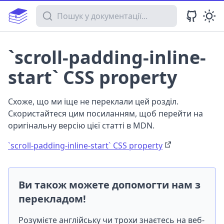
Пошук у документації
`scroll-padding-inline-
start` CSS property
Схоже, що ми іще не переклали цей розділ.
Скористайтеся цим посиланням, щоб перейти на
оригінальну версію цієї статті в MDN.
`scroll-padding-inline-start` CSS property
Ви також можете допомогти нам з
перекладом!
Розумієте англійську чи трохи знаєтесь на веб-