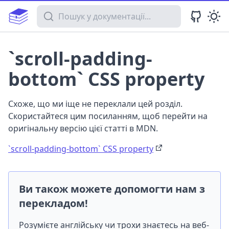
Пошук у документації
`scroll-padding-
bottom` CSS property
Схоже, що ми іще не переклали цей розділ.
Скористайтеся цим посиланням, щоб перейти на
оригінальну версію цієї статті в MDN.
`scroll-padding-bottom` CSS property
Ви також можете допомогти нам з
перекладом!
Розумієте англійську чи трохи знаєтесь на веб-