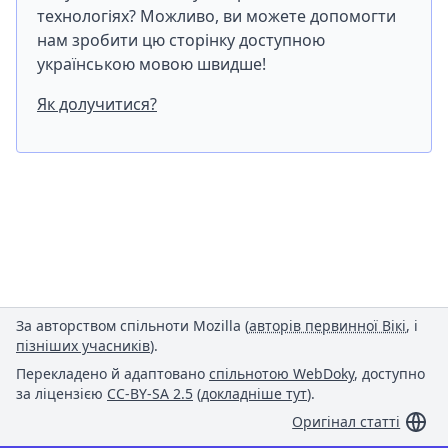
технологіях? Можливо, ви можете допомогти
нам зробити цю сторінку доступною
українською мовою швидше!
Як долучитися?
За авторством спільноти Mozilla (
авторів первинної Вікі
, і
пізніших учасників
).
Перекладено й адаптовано
спільнотою WebDoky
, доступно
за ліцензією
CC-BY-SA 2.5
(
докладніше тут
).
Оригінал статті