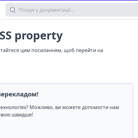
Пошук у документації
 CSS property
истайтеся цим посиланням, щоб перейти на
перекладом!
-технологіях? Можливо, ви можете допомогти нам
мовою швидше!