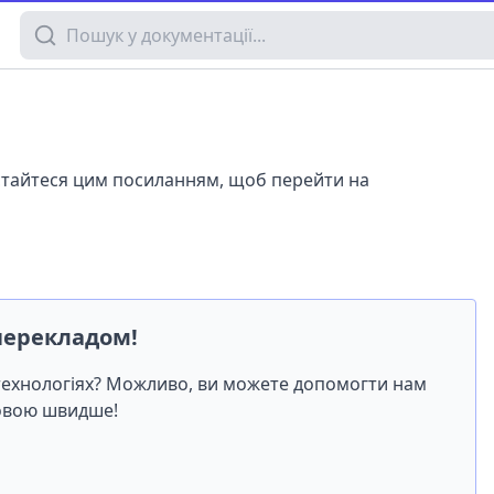
Пошук у документації
истайтеся цим посиланням, щоб перейти на
перекладом!
-технологіях? Можливо, ви можете допомогти нам
мовою швидше!