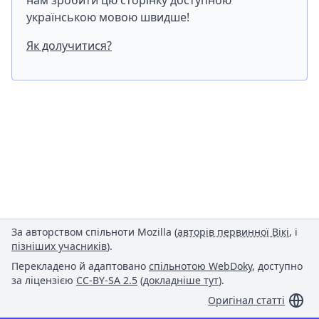
нам зробити цю сторінку доступною
українською мовою швидше!
Як долучитися?
За авторством спільноти Mozilla (
авторів первинної Вікі
, і
пізніших учасників
).
Перекладено й адаптовано
спільнотою WebDoky
, доступно
за ліцензією
CC-BY-SA 2.5
(
докладніше тут
).
Оригінал статті