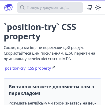
Пошук у документації
`position-try` CSS
property
Схоже, що ми іще не переклали цей розділ.
Скористайтеся цим посиланням, щоб перейти на
оригінальну версію цієї статті в MDN.
`position-try` CSS property
Ви також можете допомогти нам з
перекладом!
Розумієте англійську чи трохи знаєтесь на веб-