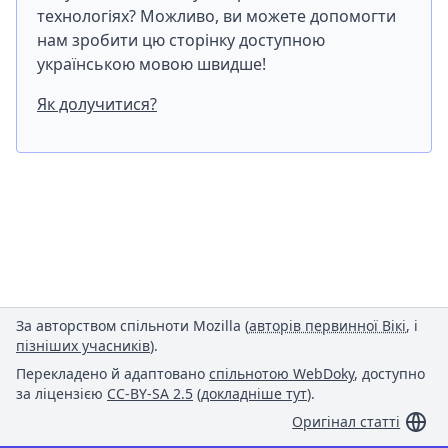
технологіях? Можливо, ви можете допомогти
нам зробити цю сторінку доступною
українською мовою швидше!
Як долучитися?
За авторством спільноти Mozilla (
авторів первинної Вікі
, і
пізніших учасників
).
Перекладено й адаптовано
спільнотою WebDoky
, доступно
за ліцензією
CC-BY-SA 2.5
(
докладніше тут
).
Оригінал статті