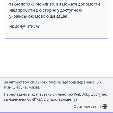
технологіях? Можливо, ви можете допомогти
нам зробити цю сторінку доступною
українською мовою швидше!
Як долучитися?
За авторством спільноти Mozilla (
авторів первинної Вікі
, і
пізніших учасників
).
Перекладено й адаптовано
спільнотою WebDoky
, доступно
за ліцензією
CC-BY-SA 2.5
(
докладніше тут
).
Оригінал статті