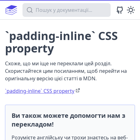
Пошук у документації
`padding-inline` CSS
property
Схоже, що ми іще не переклали цей розділ.
Скористайтеся цим посиланням, щоб перейти на
оригінальну версію цієї статті в MDN.
`padding-inline` CSS property
Ви також можете допомогти нам з
перекладом!
Розумієте англійську чи трохи знаєтесь на веб-