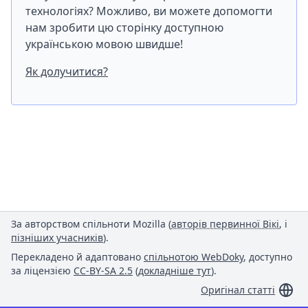
технологіях? Можливо, ви можете допомогти
нам зробити цю сторінку доступною
українською мовою швидше!
Як долучитися?
За авторством спільноти Mozilla (
авторів первинної Вікі
, і
пізніших учасників
).
Перекладено й адаптовано
спільнотою WebDoky
, доступно
за ліцензією
CC-BY-SA 2.5
(
докладніше тут
).
Оригінал статті