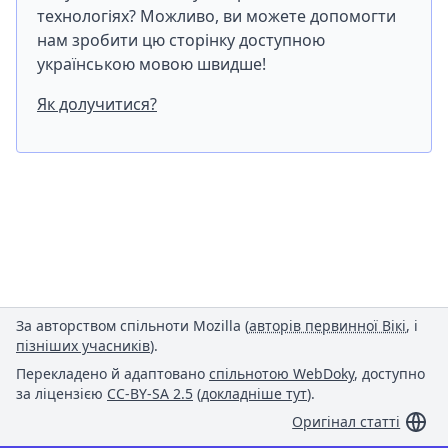
технологіях? Можливо, ви можете допомогти
нам зробити цю сторінку доступною
українською мовою швидше!
Як долучитися?
За авторством спільноти Mozilla (
авторів первинної Вікі
, і
пізніших учасників
).
Перекладено й адаптовано
спільнотою WebDoky
, доступно
за ліцензією
CC-BY-SA 2.5
(
докладніше тут
).
Оригінал статті