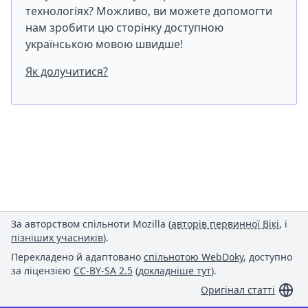
технологіях? Можливо, ви можете допомогти
нам зробити цю сторінку доступною
українською мовою швидше!
Як долучитися?
За авторством спільноти Mozilla (
авторів первинної Вікі
, і
пізніших учасників
).
Перекладено й адаптовано
спільнотою WebDoky
, доступно
за ліцензією
CC-BY-SA 2.5
(
докладніше тут
).
Оригінал статті