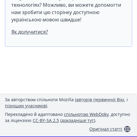
технологіях? Можливо, ви можете допомогти
нам зробити цю сторінку доступною
українською мовою швидше!
Як долучитися?
За авторством спільноти Mozilla (
авторів первинної Вікі
, і
пізніших учасників
).
Перекладено й адаптовано
спільнотою WebDoky
, доступно
за ліцензією
CC-BY-SA 2.5
(
докладніше тут
).
Оригінал статті