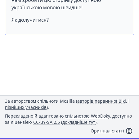
нам зробити цю сторінку доступною
українською мовою швидше!
Як долучитися?
За авторством спільноти Mozilla (
авторів первинної Вікі
, і
пізніших учасників
).
Перекладено й адаптовано
спільнотою WebDoky
, доступно
за ліцензією
CC-BY-SA 2.5
(
докладніше тут
).
Оригінал статті