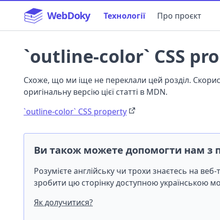
WebDoky
Технології
Про проєкт
`outline-color` CSS pr
Схоже, що ми іще не переклали цей розділ. Скор
оригінальну версію цієї статті в MDN.
`outline-color` CSS property
Ви також можете допомогти нам з 
Розумієте англійську чи трохи знаєтесь на веб
зробити цю сторінку доступною українською 
Як долучитися?