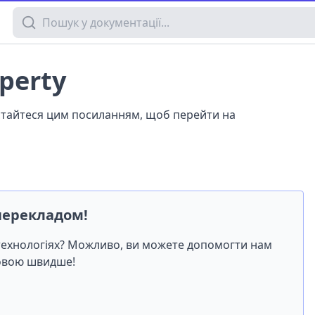
Пошук у документації
operty
истайтеся цим посиланням, щоб перейти на
перекладом!
-технологіях? Можливо, ви можете допомогти нам
мовою швидше!