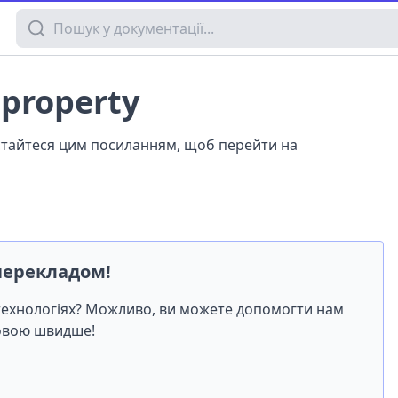
Пошук у документації
 property
истайтеся цим посиланням, щоб перейти на
перекладом!
-технологіях? Можливо, ви можете допомогти нам
мовою швидше!