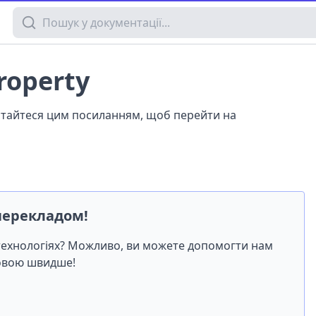
Пошук у документації
property
истайтеся цим посиланням, щоб перейти на
перекладом!
-технологіях? Можливо, ви можете допомогти нам
мовою швидше!