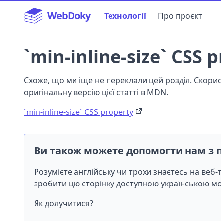
WebDoky
Технології
Про проєкт
`min-inline-size` CSS 
Схоже, що ми іще не переклали цей розділ. Скор
оригінальну версію цієї статті в MDN.
`min-inline-size` CSS property
Ви також можете допомогти нам з 
Розумієте англійську чи трохи знаєтесь на веб
зробити цю сторінку доступною українською 
Як долучитися?