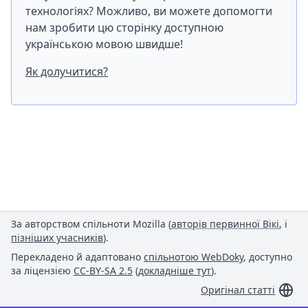
технологіях? Можливо, ви можете допомогти
нам зробити цю сторінку доступною
українською мовою швидше!
Як долучитися?
За авторством спільноти Mozilla (
авторів первинної Вікі
, і
пізніших учасників
).
Перекладено й адаптовано
спільнотою WebDoky
, доступно
за ліцензією
CC-BY-SA 2.5
(
докладніше тут
).
Оригінал статті