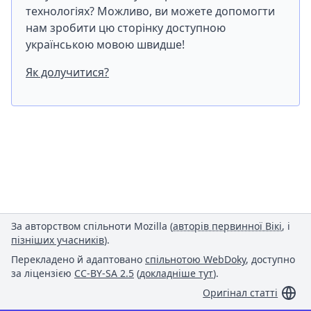
технологіях? Можливо, ви можете допомогти
нам зробити цю сторінку доступною
українською мовою швидше!
Як долучитися?
За авторством спільноти Mozilla (
авторів первинної Вікі
, і
пізніших учасників
).
Перекладено й адаптовано
спільнотою WebDoky
, доступно
за ліцензією
CC-BY-SA 2.5
(
докладніше тут
).
Оригінал статті