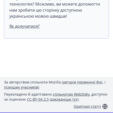
технологіях? Можливо, ви можете допомогти
нам зробити цю сторінку доступною
українською мовою швидше!
Як долучитися?
За авторством спільноти Mozilla (
авторів первинної Вікі
, і
пізніших учасників
).
Перекладено й адаптовано
спільнотою WebDoky
, доступно
за ліцензією
CC-BY-SA 2.5
(
докладніше тут
).
Оригінал статті