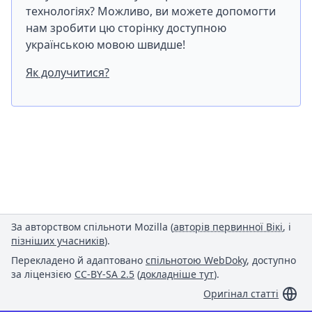
технологіях? Можливо, ви можете допомогти
нам зробити цю сторінку доступною
українською мовою швидше!
Як долучитися?
За авторством спільноти Mozilla (
авторів первинної Вікі
, і
пізніших учасників
).
Перекладено й адаптовано
спільнотою WebDoky
, доступно
за ліцензією
CC-BY-SA 2.5
(
докладніше тут
).
Оригінал статті