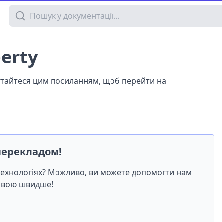
Пошук у документації
erty
истайтеся цим посиланням, щоб перейти на
перекладом!
-технологіях? Можливо, ви можете допомогти нам
мовою швидше!